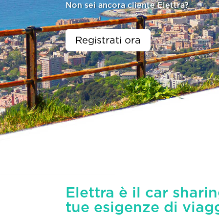
Non sei ancora cliente Elettra?
Registrati ora
Elettra è il car shari
tue esigenze di viag