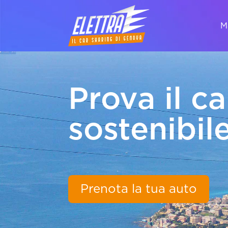
M
Prova il ca
sostenibil
Prenota la tua auto