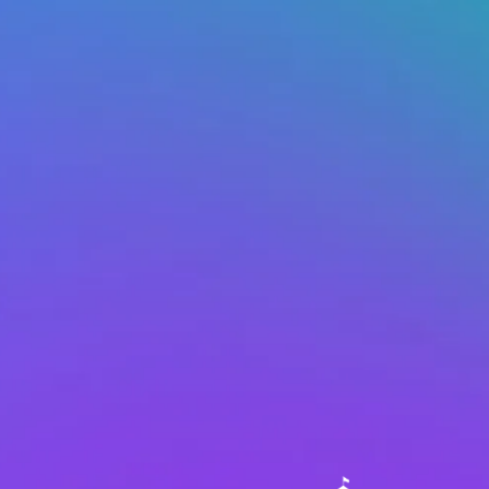
Free Floatin
sed puoi prenotare
I veicoli in Free F
no a 15 minuti
girare in città, no
rve e ritirarla
possono essere pre
stallo Elettra
qualsiasi punto ne
one. È la soluzione
avvicinarsi all’auto
medi e lunghi.
Code per partire co
iconsegnarla presso
Puoi anche opzion
irata.
giusto il tempo di 
servizio.
Scopri di più