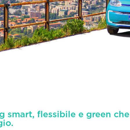
ng smart, flessibile e green che
gio.