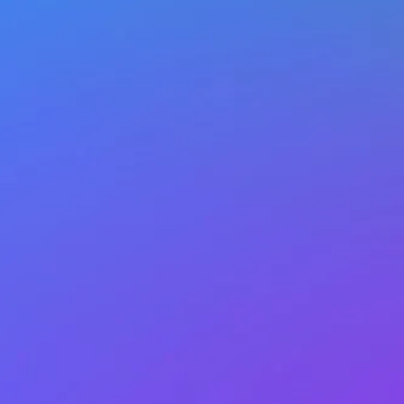
Station Based
Con la formula Station Ba
la macchina in anticipo, fi
prima dell’orario in cui ti se
direttamente andando allo 
scelto in fase di prenotazi
migliore per spostamenti 
Dopo il noleggio dovrai r
il parcheggio dove l’hai rit
Scopri di più