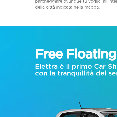
parcheggiare ovunque tu voglia, all’inter
della città indicata nella mappa.
Free Floating
Elettra è il primo Car Sh
con la tranquillità del s