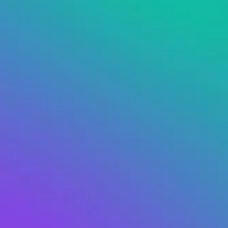
g
loating sono perfetti per
n vanno prenotati e
si e riconsegnati in
l centro di Genova. Basta
 e sbloccarla tramite il QR
n il servizio.
arla per qualche minuto,
raggiungerla e attivare il